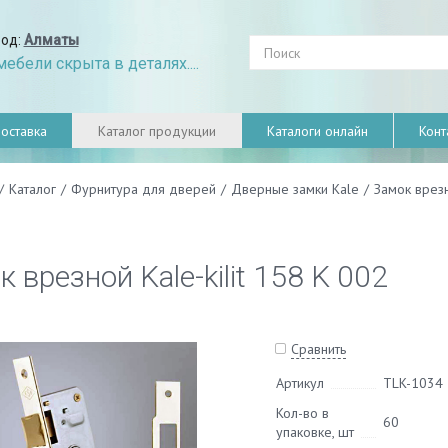
род:
Алматы
ебели скрыта в деталях....
оставка
Каталог продукции
Каталоги онлайн
Конт
/
Каталог
/
Фурнитура для дверей
/
Дверные замки Kale
/
Замок врезн
 врезной Kale-kilit 158 K 002
Сравнить
Артикул
TLK-1034
Кол-во в
60
упаковке, шт