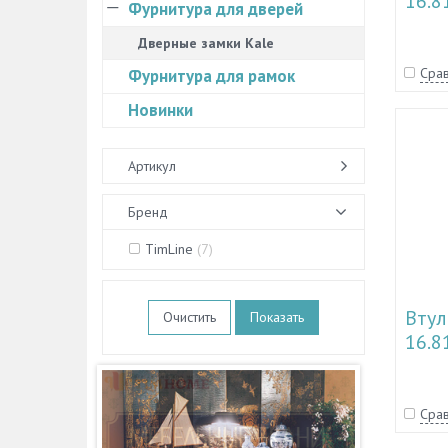
16.8
Фурнитура для дверей
Дверные замки Kale
Срав
Фурнитура для рамок
Новинки
Артикул
Бренд
TimLine
(
7
)
Втул
Очистить
16.8
Срав