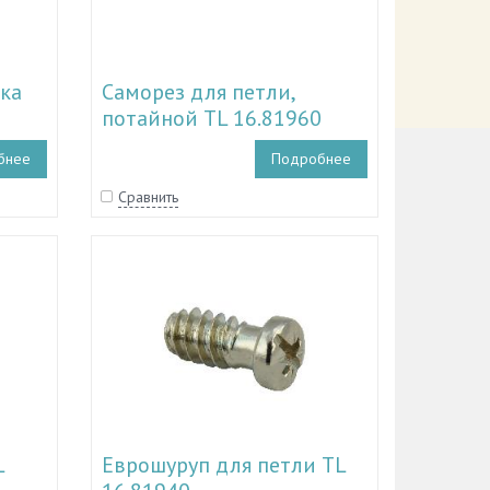
ка
Саморез для петли,
потайной TL 16.81960
бнее
Подробнее
Сравнить
L
Еврошуруп для петли TL