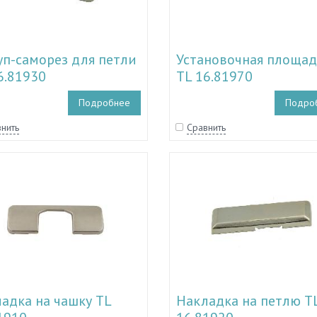
п-саморез для петли
Установочная площад
6.81930
TL 16.81970
Подробнее
Подро
нить
Сравнить
адка на чашку TL
Накладка на петлю T