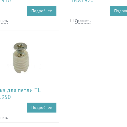
1910
16.81920
Подробнее
Подро
нить
Сравнить
ка для петли TL
1950
Подробнее
нить