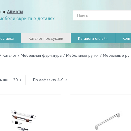
род:
Алматы
ебели скрыта в деталях....
оставка
Каталог продукции
Каталоги онлайн
Конт
/
Каталог
/
Мебельная фурнитура
/
Мебельные ручки
/
Мебельные руч
 по:
20
По алфавиту А-Я