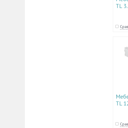
TL 3
Срав
Мебе
TL 1
Срав