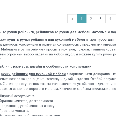
«
1
2
3
4
ые ручки рейлинги, рейлинговые ручки для мебели матовые и по
гаем
купить ручки рейлинги для кухонной мебели
и гарнитуров для г
 надежность конструкции и отличная сочетаемость с предметами интерь
. Мебельные ручки рейлинги просты в монтаже, помогают оптимизироват
аем огромный выбор изделий на любой вкус. Вы можете купить ручки р
.
ейлинг: размеры, дизайн и особенности конструкции
о
ручки рейлинги для кухонной мебели
с вариативными декоративным
ение, позволяющее оценить эстетику и дизайн изделия. Особой популя
. Стилизация осуществляется за счет нанесения устойчивого декоратив
ливается из менее дорогого металла. Ключевые свойства представленно
Широкий ассортимент.
Гарантия качества, долговечности.
Надежность, устойчивость к износу.
Простота монтажа.
Выгодная цена и безупречная эстетика.