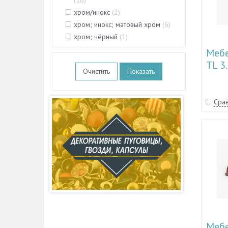
(
16
)
хром/инокс
(
2
)
хром; инокс; матовый хром
(
6
)
хром; чёрный
(
1
)
Мебе
TL 3
Очистить
Срав
Мебе