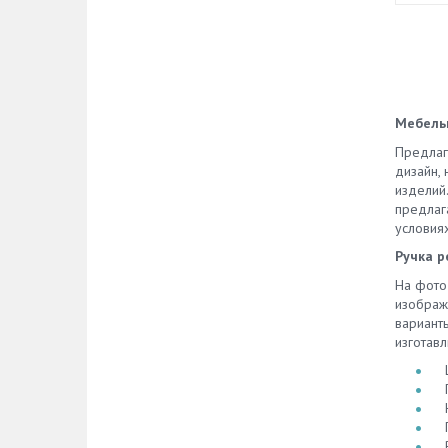
Мебельн
Предла
дизайн,
изделий
предлаг
условиях
Ручка р
На фот
изображ
варианты
изготав