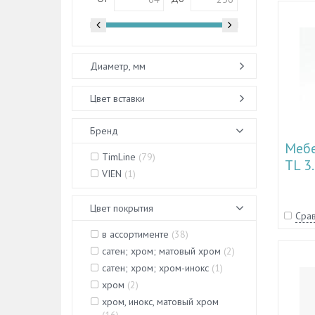
Диаметр, мм
Цвет вставки
Бренд
Мебе
TimLine
(
79
)
TL 3
VIEN
(
1
)
Цвет покрытия
Срав
в ассортименте
(
38
)
сатен; хром; матовый хром
(
2
)
сатен; хром; хром-инокс
(
1
)
хром
(
2
)
хром, инокс, матовый хром