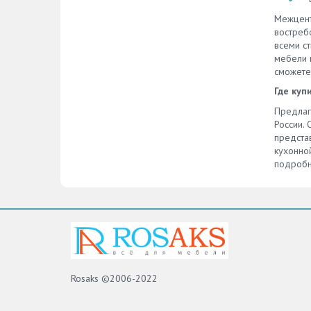
Межцент
востреб
всеми с
мебели 
сможете
Где куп
Предлаг
России. 
предста
кухонно
подробн
Rosaks ©2006-2022