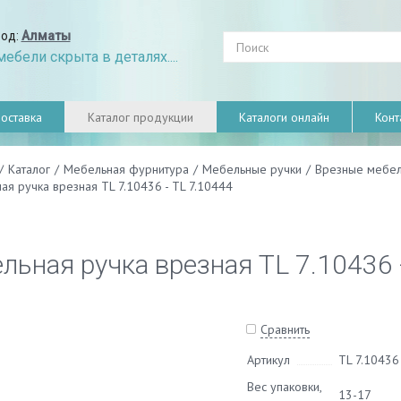
род:
Алматы
ебели скрыта в деталях....
оставка
Каталог продукции
Каталоги онлайн
Конт
/
Каталог
/
Мебельная фурнитура
/
Мебельные ручки
/
Врезные мебел
я ручка врезная TL 7.10436 - TL 7.10444
льная ручка врезная TL 7.10436 
Сравнить
Артикул
TL 7.10436 
Вес упаковки,
13-17