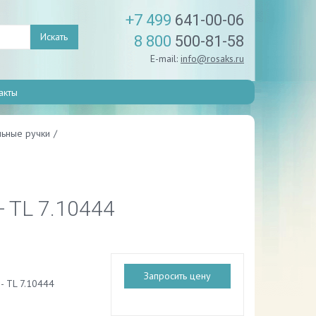
+7 499
641-00-06
Искать
8 800
500-81-58
E-mail:
info@rosaks.ru
акты
ьные ручки
/
- TL 7.10444
Запросить цену
- TL 7.10444