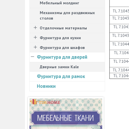
Мебельный молдинг
TL 7.104
Механизмы для раздвижных
столов
TL 7.104
TL 7.104
Отделочные материалы
TL 7.104
Фурнитура для кухни
TL 7.104
Фурнитура для шкафов
TL 7.104
Фурнитура для дверей
TL 7.104
Дверные замки Kale
TL 7.104
Фурнитура для рамок
TL 7.104
Новинки