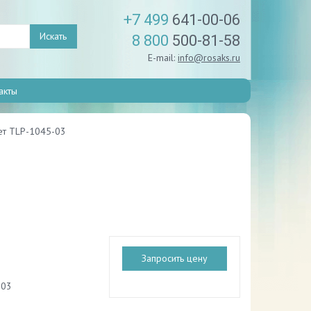
+7 499
641-00-06
Искать
8 800
500-81-58
E-mail:
info@rosaks.ru
акты
ет TLP-1045-03
Запросить цену
-03