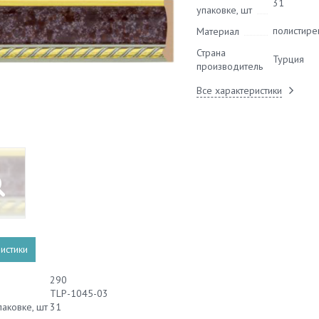
31
упаковке, шт
полистире
Материал
Страна
Турция
производитель
Все характеристики
истики
290
TLP-1045-03
паковке, шт
31