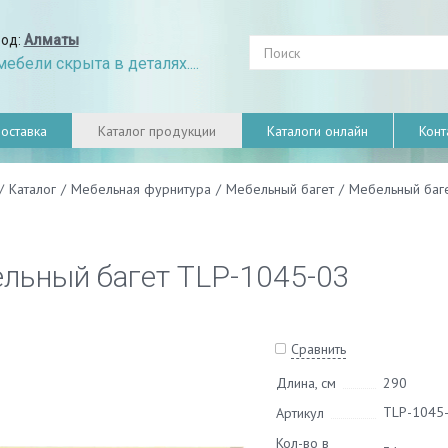
род:
Алматы
ебели скрыта в деталях....
оставка
Каталог продукции
Каталоги онлайн
Конт
/
Каталог
/
Мебельная фурнитура
/
Мебельный багет
/
Мебельный баг
льный багет TLP-1045-03
Сравнить
Длина, см
290
TLP-1045
Артикул
Кол-во в