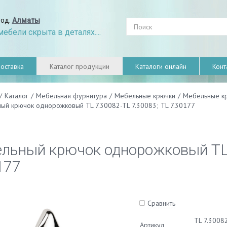
род:
Алматы
ебели скрыта в деталях....
оставка
Каталог продукции
Каталоги онлайн
Конт
/
Каталог
/
Мебельная фурнитура
/
Мебельные крючки
/
Мебельные к
ый крючок однорожковый TL 7.30082-TL 7.30083; TL 7.30177
льный крючок однорожковый TL 
177
Сравнить
TL 7.3008
Артикул