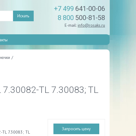
+7 499
641-00-06
Искать
8 800
500-81-58
E-mail:
info@rosaks.ru
акты
рючки
/
7.30082-TL 7.30083; TL
Запросить цену
2-TL 7.30083; TL